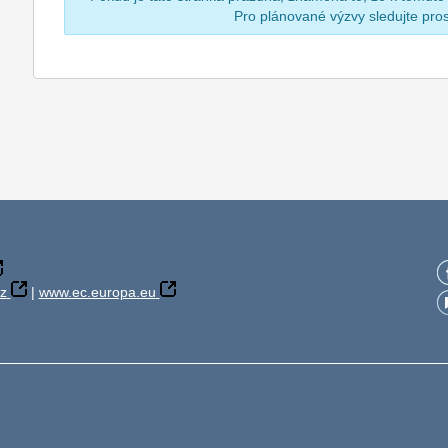
Pro plánované výzvy sledujte pr
z
|
www.ec.europa.eu