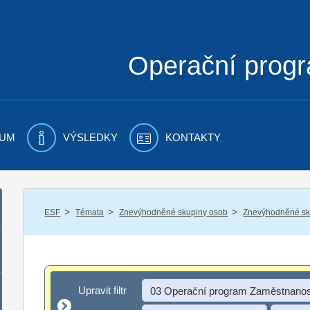
Operační prog
UM
VÝSLEDKY
KONTAKTY
/
/
/
ESF
Témata
Znevýhodněné skupiny osob
Znevýhodněné sku
Upravit filtr
Upravit filtr
03 Operační program Zaměstnanos