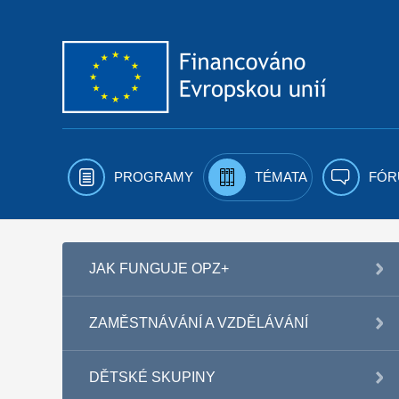
Přejít k obsahu
PROGRAMY
TÉMATA
FÓR
JAK FUNGUJE OPZ+
ZAMĚSTNÁVÁNÍ A VZDĚLÁVÁNÍ
DĚTSKÉ SKUPINY