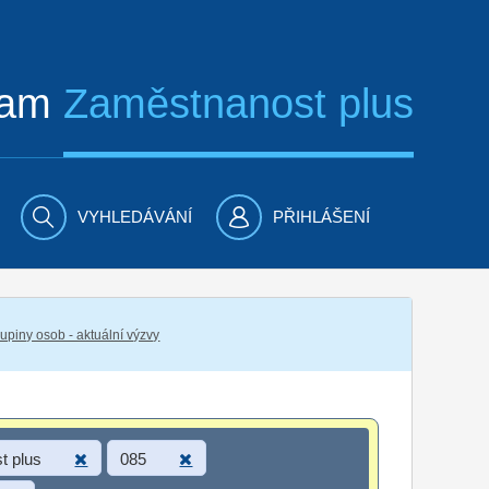
ram
Zaměstnanost plus
VYHLEDÁVÁNÍ
PŘIHLÁŠENÍ
piny osob - aktuální výzvy
t plus
085