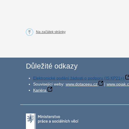
Na začátek stránky
Důležité odkazy
Elektronické podání žádosti o podporu (IS KP21+)
Související weby:
www.dotaceeu.cz
|
www.opjak.c
Kariéra