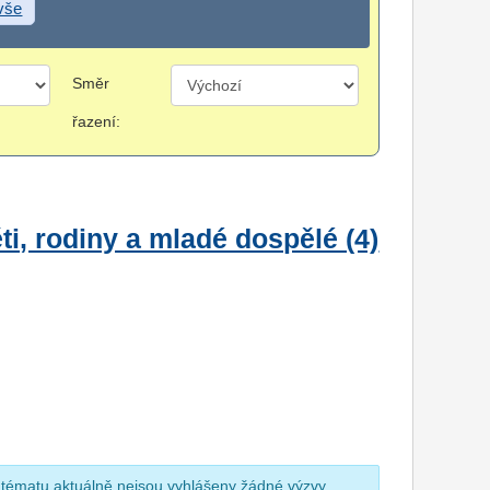
 vše
Směr
řazení:
i, rodiny a mladé dospělé (4)
 tématu aktuálně nejsou vyhlášeny žádné výzvy.