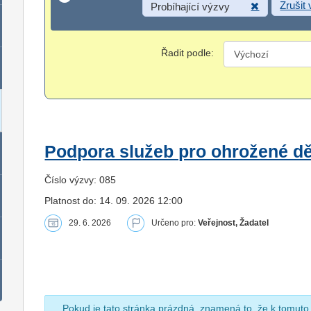
Zrušit
Probíhající výzvy
Řadit podle:
Podpora služeb pro ohrožené dět
Číslo výzvy: 085
Platnost do: 14. 09. 2026 12:00
29. 6. 2026
Určeno pro:
Veřejnost, Žadatel
Pokud je tato stránka prázdná, znamená to, že k tomuto