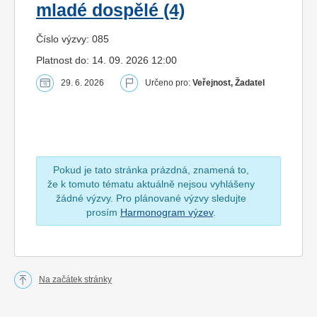
mladé dospělé (4)
Číslo výzvy: 085
Platnost do: 14. 09. 2026 12:00
29. 6. 2026
Určeno pro:
Veřejnost, Žadatel
Pokud je tato stránka prázdná, znamená to,
že k tomuto tématu aktuálně nejsou vyhlášeny
žádné výzvy. Pro plánované výzvy sledujte
prosím
Harmonogram výzev
.
Na začátek stránky