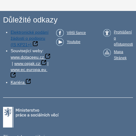
Důležité odkazy
Elektronické podání
Prohlášení
Větší šance
žádosti o podporu
o
Youtube
(IS KP21+)
přístupnosti
Související weby:
Mapa
www.dotaceeu.cz
Stránek
|
www.opjak.cz
|
www.ec.europa.eu
Kariéra