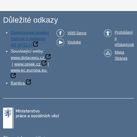
Důležité odkazy
Elektronické podání
Prohlášení
Větší šance
žádosti o podporu
o
Youtube
(IS KP21+)
přístupnosti
Související weby:
Mapa
www.dotaceeu.cz
Stránek
|
www.opjak.cz
|
www.ec.europa.eu
Kariéra