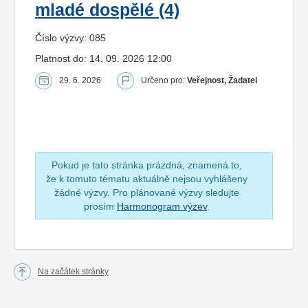
mladé dospělé (4)
Číslo výzvy: 085
Platnost do: 14. 09. 2026 12:00
29. 6. 2026
Určeno pro:
Veřejnost, Žadatel
Pokud je tato stránka prázdná, znamená to,
že k tomuto tématu aktuálně nejsou vyhlášeny
žádné výzvy. Pro plánované výzvy sledujte
prosím
Harmonogram výzev
.
Na začátek stránky