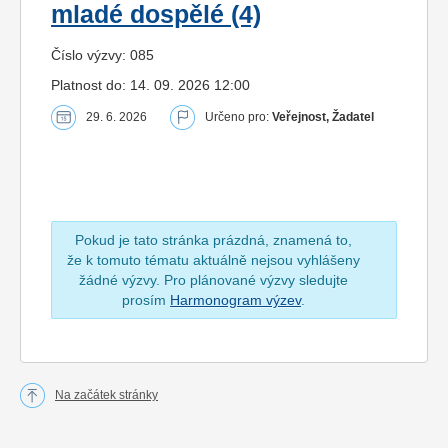
mladé dospělé (4)
Číslo výzvy: 085
Platnost do: 14. 09. 2026 12:00
29. 6. 2026
Určeno pro:
Veřejnost, Žadatel
Pokud je tato stránka prázdná, znamená to,
že k tomuto tématu aktuálně nejsou vyhlášeny
žádné výzvy. Pro plánované výzvy sledujte
prosím
Harmonogram výzev
.
Na začátek stránky