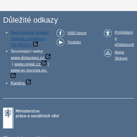
Důležité odkazy
Elektronické podání
Prohlášení
Větší šance
žádosti o podporu
o
Youtube
(IS KP21+)
přístupnosti
Související weby:
Mapa
www.dotaceeu.cz
Stránek
|
www.opjak.cz
|
www.ec.europa.eu
Kariéra