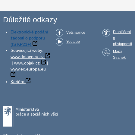
Důležité odkazy
Elektronické podání
Prohlášení
Větší šance
žádosti o podporu
o
Youtube
(IS KP21+)
přístupnosti
Související weby:
Mapa
www.dotaceeu.cz
Stránek
|
www.opjak.cz
|
www.ec.europa.eu
Kariéra