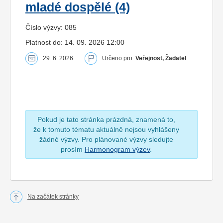
mladé dospělé (4)
Číslo výzvy: 085
Platnost do: 14. 09. 2026 12:00
29. 6. 2026
Určeno pro:
Veřejnost, Žadatel
Pokud je tato stránka prázdná, znamená to,
že k tomuto tématu aktuálně nejsou vyhlášeny
žádné výzvy. Pro plánované výzvy sledujte
prosím
Harmonogram výzev
.
Na začátek stránky