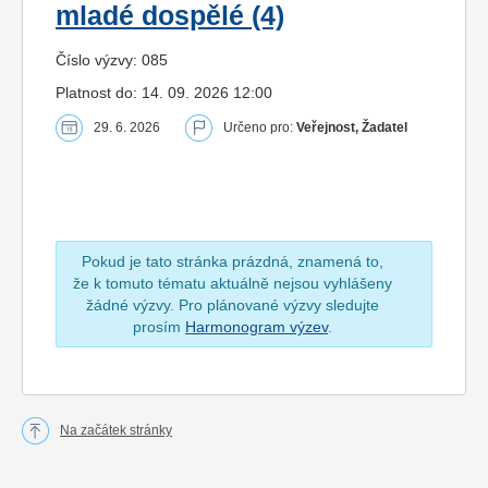
mladé dospělé (4)
Číslo výzvy: 085
Platnost do: 14. 09. 2026 12:00
29. 6. 2026
Určeno pro:
Veřejnost, Žadatel
Pokud je tato stránka prázdná, znamená to,
že k tomuto tématu aktuálně nejsou vyhlášeny
žádné výzvy. Pro plánované výzvy sledujte
prosím
Harmonogram výzev
.
Na začátek stránky