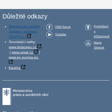
Důležité odkazy
Elektronické podání
Prohlášení
Větší šance
žádosti o podporu
o
Youtube
(IS KP21+)
přístupnosti
Související weby:
Mapa
www.dotaceeu.cz
Stránek
|
www.opjak.cz
|
www.ec.europa.eu
Kariéra