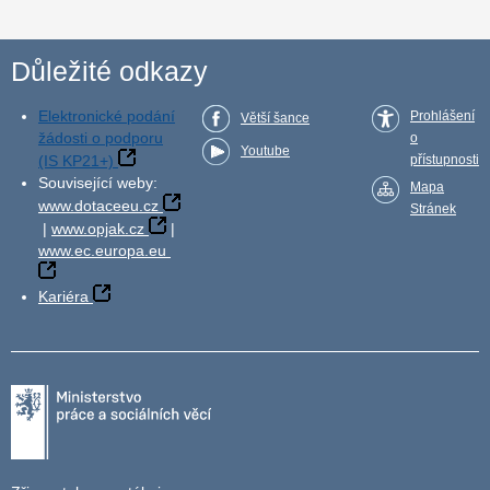
Důležité odkazy
Elektronické podání
Prohlášení
Větší šance
žádosti o podporu
o
Youtube
(IS KP21+)
přístupnosti
Související weby:
Mapa
www.dotaceeu.cz
Stránek
|
www.opjak.cz
|
www.ec.europa.eu
Kariéra