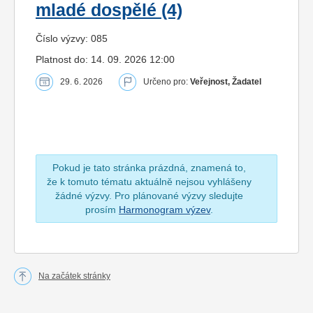
mladé dospělé (4)
Číslo výzvy: 085
Platnost do: 14. 09. 2026 12:00
29. 6. 2026
Určeno pro:
Veřejnost, Žadatel
Pokud je tato stránka prázdná, znamená to,
že k tomuto tématu aktuálně nejsou vyhlášeny
žádné výzvy. Pro plánované výzvy sledujte
prosím
Harmonogram výzev
.
Na začátek stránky