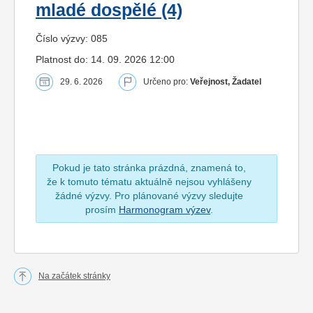
mladé dospělé (4)
Číslo výzvy: 085
Platnost do: 14. 09. 2026 12:00
29. 6. 2026
Určeno pro:
Veřejnost, Žadatel
Pokud je tato stránka prázdná, znamená to,
že k tomuto tématu aktuálně nejsou vyhlášeny
žádné výzvy. Pro plánované výzvy sledujte
prosím
Harmonogram výzev
.
Na začátek stránky