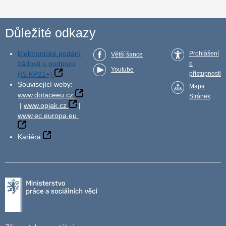
Důležité odkazy
Elektronické podání
Prohlášení
Větší šance
žádosti o podporu
o
Youtube
(IS KP21+)
přístupnosti
Související weby:
Mapa
www.dotaceeu.cz
Stránek
|
www.opjak.cz
|
www.ec.europa.eu
Kariéra