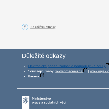
Na začátek stránky
Důležité odkazy
Elektronické podání žádosti o podporu (IS KP21+)
Související weby:
www.dotaceeu.cz
|
www.opjak.c
Kariéra