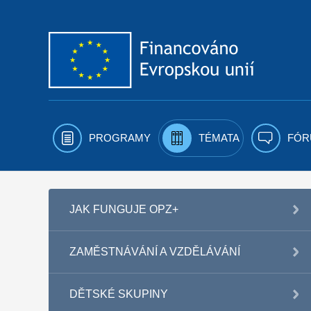
Přejít k obsahu
PROGRAMY
TÉMATA
FÓR
JAK FUNGUJE OPZ+
ZAMĚSTNÁVÁNÍ A VZDĚLÁVÁNÍ
DĚTSKÉ SKUPINY