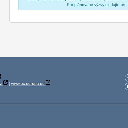
Pro plánované výzvy sledujte pr
z
|
www.ec.europa.eu