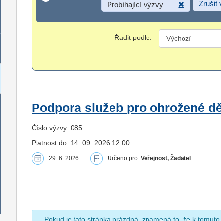
Zrušit
Probíhající výzvy
Řadit podle:
Podpora služeb pro ohrožené dět
Číslo výzvy: 085
Platnost do: 14. 09. 2026 12:00
29. 6. 2026
Určeno pro:
Veřejnost, Žadatel
Pokud je tato stránka prázdná, znamená to, že k tomuto