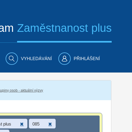
ram
Zaměstnanost plus
VYHLEDÁVÁNÍ
PŘIHLÁŠENÍ
piny osob - aktuální výzvy
t plus
085