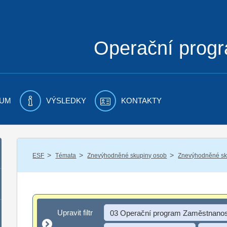
Operační prog
UM
VÝSLEDKY
KONTAKTY
/
/
/
ESF
Témata
Znevýhodněné skupiny osob
Znevýhodněné sku
Upravit filtr
Upravit filtr
03 Operační program Zaměstnanos