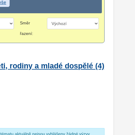
 vše
Směr
řazení:
i, rodiny a mladé dospělé (4)
 tématu aktuálně nejsou vyhlášeny žádné výzvy.