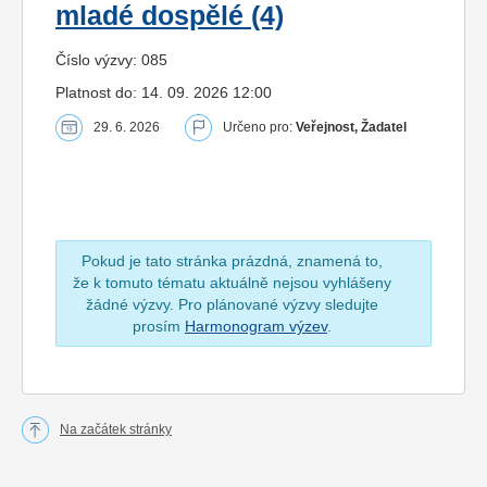
mladé dospělé (4)
Číslo výzvy: 085
Platnost do: 14. 09. 2026 12:00
29. 6. 2026
Určeno pro:
Veřejnost, Žadatel
Pokud je tato stránka prázdná, znamená to,
že k tomuto tématu aktuálně nejsou vyhlášeny
žádné výzvy. Pro plánované výzvy sledujte
prosím
Harmonogram výzev
.
Na začátek stránky