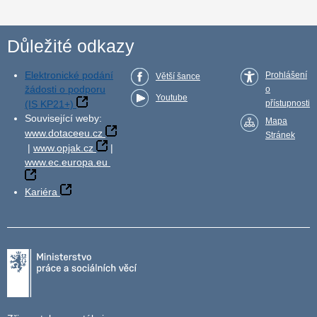
Důležité odkazy
Elektronické podání
Prohlášení
Větší šance
žádosti o podporu
o
Youtube
(IS KP21+)
přístupnosti
Související weby:
Mapa
www.dotaceeu.cz
Stránek
|
www.opjak.cz
|
www.ec.europa.eu
Kariéra