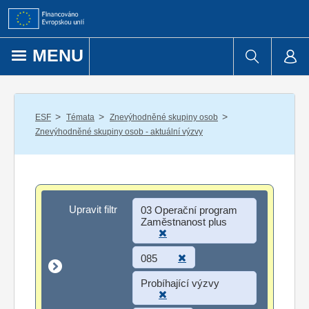
Přejít k obsahu
MENU
/
/
/
ESF
Témata
Znevýhodněné skupiny osob
Znevýhodněné skupiny osob - aktuální výzvy
Upravit filtr
Upravit filtr
03 Operační program
Zaměstnanost plus
085
Probíhající výzvy