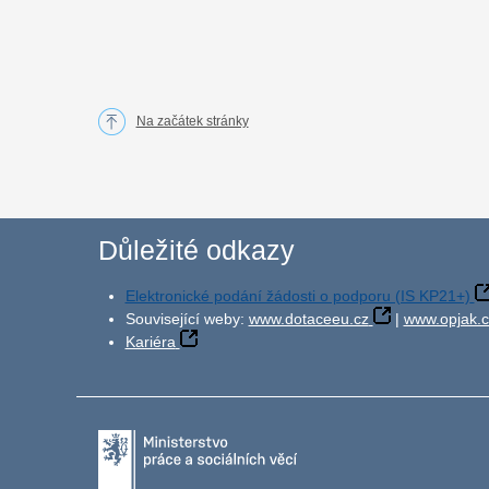
Na začátek stránky
Důležité odkazy
Elektronické podání žádosti o podporu (IS KP21+)
Související weby:
www.dotaceeu.cz
|
www.opjak.c
Kariéra