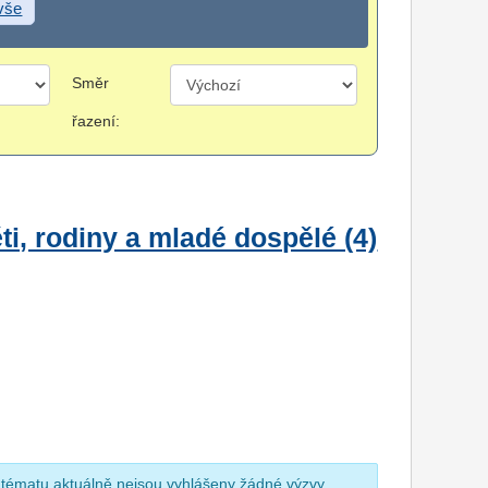
 vše
Směr
řazení:
i, rodiny a mladé dospělé (4)
 tématu aktuálně nejsou vyhlášeny žádné výzvy.