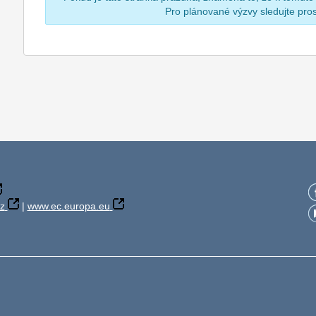
Pro plánované výzvy sledujte pr
z
|
www.ec.europa.eu