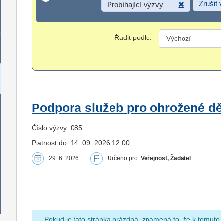
Zrušit
Probíhající výzvy
Řadit podle:
Podpora služeb pro ohrožené dět
Číslo výzvy: 085
Platnost do: 14. 09. 2026 12:00
29. 6. 2026
Určeno pro:
Veřejnost, Žadatel
Pokud je tato stránka prázdná, znamená to, že k tomuto