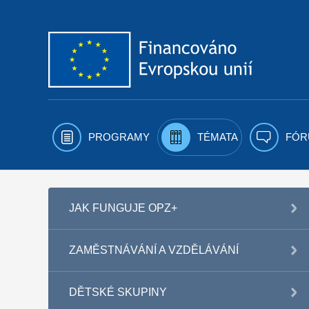
Přejít k obsahu
PROGRAMY
TÉMATA
FÓR
JAK FUNGUJE OPZ+
ZAMĚSTNÁVÁNÍ A VZDĚLÁVÁNÍ
DĚTSKÉ SKUPINY