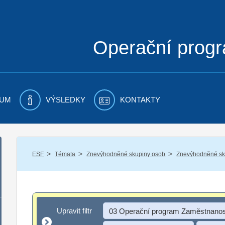
Operační prog
UM
VÝSLEDKY
KONTAKTY
/
/
/
ESF
Témata
Znevýhodněné skupiny osob
Znevýhodněné sku
Upravit filtr
Upravit filtr
03 Operační program Zaměstnanos