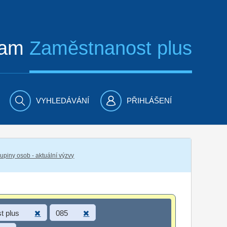
ram
Zaměstnanost plus
VYHLEDÁVÁNÍ
PŘIHLÁŠENÍ
piny osob - aktuální výzvy
t plus
085