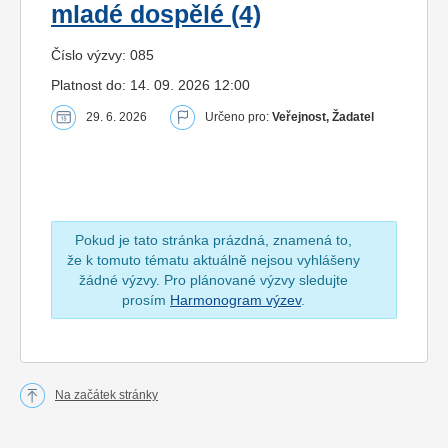
mladé dospělé (4)
Číslo výzvy: 085
Platnost do: 14. 09. 2026 12:00
29. 6. 2026
Určeno pro:
Veřejnost, Žadatel
Pokud je tato stránka prázdná, znamená to,
že k tomuto tématu aktuálně nejsou vyhlášeny
žádné výzvy. Pro plánované výzvy sledujte
prosím
Harmonogram výzev
.
Na začátek stránky