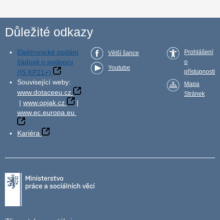
Důležité odkazy
Elektronické podání
Prohlášení
Větší šance
žádosti o podporu
o
Youtube
(IS KP21+)
přístupnosti
Související weby:
Mapa
www.dotaceeu.cz
Stránek
|
www.opjak.cz
|
www.ec.europa.eu
Kariéra