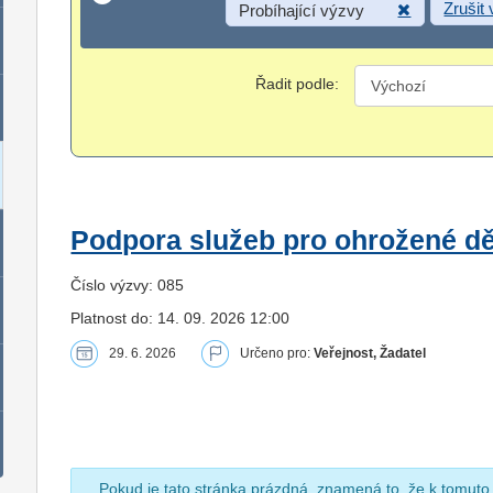
Zrušit
Probíhající výzvy
Řadit podle:
Podpora služeb pro ohrožené dět
Číslo výzvy: 085
Platnost do: 14. 09. 2026 12:00
29. 6. 2026
Určeno pro:
Veřejnost, Žadatel
Pokud je tato stránka prázdná, znamená to, že k tomuto