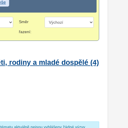
 vše
Směr
řazení:
i, rodiny a mladé dospělé (4)
 tématu aktuálně nejsou vyhlášeny žádné výzvy.