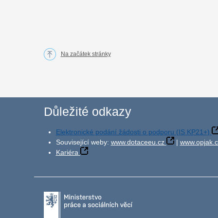
Na začátek stránky
Důležité odkazy
Elektronické podání žádosti o podporu (IS KP21+)
Související weby:
www.dotaceeu.cz
|
www.opjak.c
Kariéra