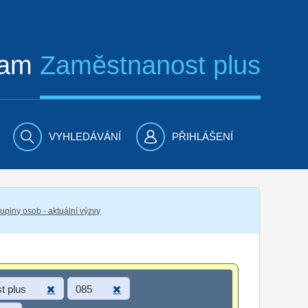
ram
Zaměstnanost plus
VYHLEDÁVÁNÍ
PŘIHLÁŠENÍ
piny osob - aktuální výzvy
t plus
085