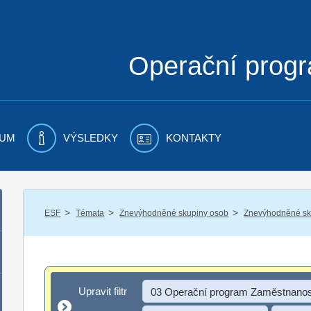
Operační prog
UM
VÝSLEDKY
KONTAKTY
/
/
/
ESF
Témata
Znevýhodněné skupiny osob
Znevýhodněné sku
Upravit filtr
Upravit filtr
03 Operační program Zaměstnanos