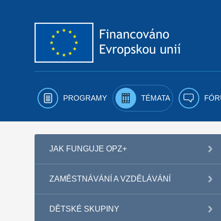
Přejít k obsahu
PROGRAMY
TÉMATA
FÓR
JAK FUNGUJE OPZ+
ZAMĚSTNÁVÁNÍ A VZDĚLÁVÁNÍ
DĚTSKÉ SKUPINY