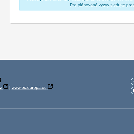
Pro plánované výzvy sledujte pr
z
|
www.ec.europa.eu