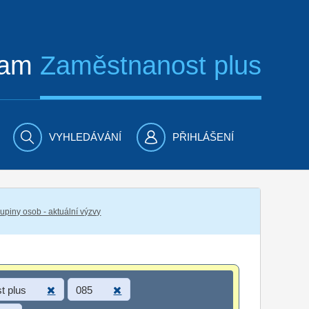
ram
Zaměstnanost plus
VYHLEDÁVÁNÍ
PŘIHLÁŠENÍ
piny osob - aktuální výzvy
t plus
085