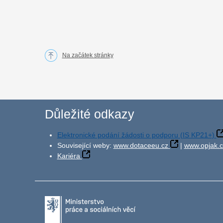
Na začátek stránky
Důležité odkazy
Elektronické podání žádosti o podporu (IS KP21+)
Související weby:
www.dotaceeu.cz
|
www.opjak.c
Kariéra