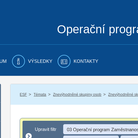
Operační prog
UM
VÝSLEDKY
KONTAKTY
/
/
/
ESF
Témata
Znevýhodněné skupiny osob
Znevýhodněné sku
Upravit filtr
Upravit filtr
03 Operační program Zaměstnanos