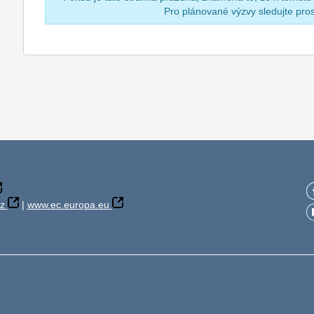
Pro plánované výzvy sledujte pr
z
|
www.ec.europa.eu