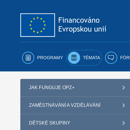
Přejít k obsahu
PROGRAMY
TÉMATA
FÓR
JAK FUNGUJE OPZ+
ZAMĚSTNÁVÁNÍ A VZDĚLÁVÁNÍ
DĚTSKÉ SKUPINY