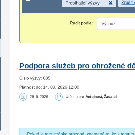
Zrušit
Probíhající výzvy
Řadit podle:
Podpora služeb pro ohrožené dět
Číslo výzvy: 085
Platnost do: 14. 09. 2026 12:00
29. 6. 2026
Určeno pro:
Veřejnost, Žadatel
Pokud je tato stránka prázdná, znamená to, že k tomuto