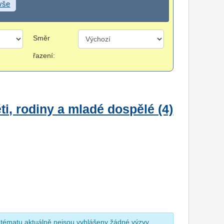
 vše
Směr
řazení:
i, rodiny a mladé dospělé (4)
 tématu aktuálně nejsou vyhlášeny žádné výzvy.