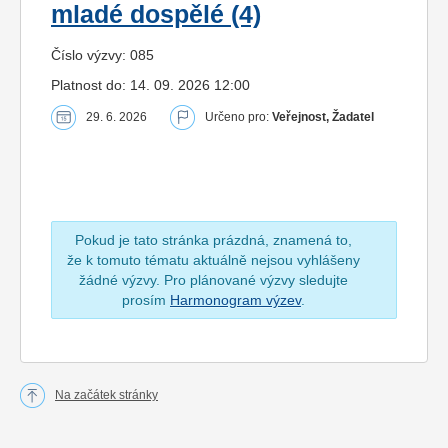
mladé dospělé (4)
Číslo výzvy: 085
Platnost do: 14. 09. 2026 12:00
29. 6. 2026
Určeno pro:
Veřejnost, Žadatel
Pokud je tato stránka prázdná, znamená to,
že k tomuto tématu aktuálně nejsou vyhlášeny
žádné výzvy. Pro plánované výzvy sledujte
prosím
Harmonogram výzev
.
Na začátek stránky