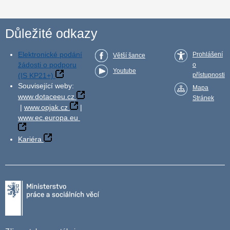
Důležité odkazy
Elektronické podání
Prohlášení
Větší šance
žádosti o podporu
o
Youtube
(IS KP21+)
přístupnosti
Související weby:
Mapa
www.dotaceeu.cz
Stránek
|
www.opjak.cz
|
www.ec.europa.eu
Kariéra