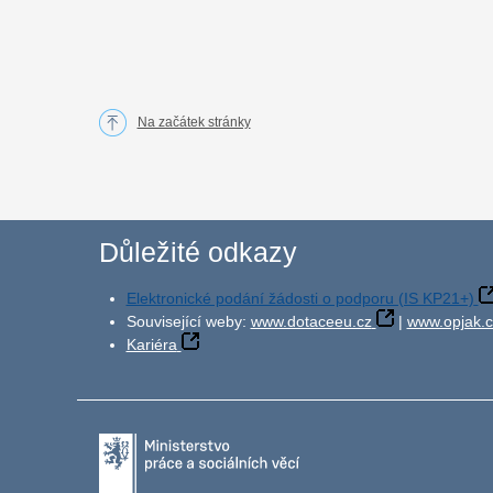
Na začátek stránky
Důležité odkazy
Elektronické podání žádosti o podporu (IS KP21+)
Související weby:
www.dotaceeu.cz
|
www.opjak.c
Kariéra