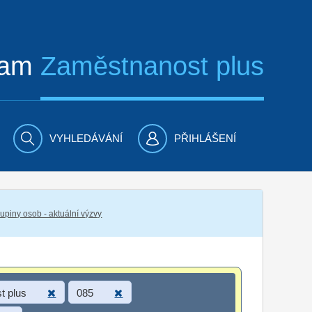
ram
Zaměstnanost plus
VYHLEDÁVÁNÍ
PŘIHLÁŠENÍ
piny osob - aktuální výzvy
t plus
085