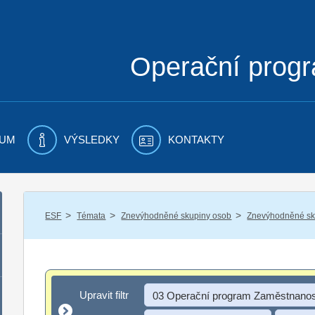
Operační prog
UM
VÝSLEDKY
KONTAKTY
/
/
/
ESF
Témata
Znevýhodněné skupiny osob
Znevýhodněné sku
Upravit filtr
Upravit filtr
03 Operační program Zaměstnanos