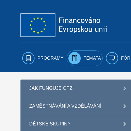
Přejít k obsahu
PROGRAMY
TÉMATA
FÓR
JAK FUNGUJE OPZ+
ZAMĚSTNÁVÁNÍ A VZDĚLÁVÁNÍ
DĚTSKÉ SKUPINY