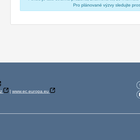
Pro plánované výzvy sledujte pr
z
|
www.ec.europa.eu