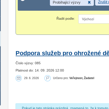
Zrušit
Probíhající výzvy
Řadit podle:
Podpora služeb pro ohrožené dět
Číslo výzvy: 085
Platnost do: 14. 09. 2026 12:00
29. 6. 2026
Určeno pro:
Veřejnost, Žadatel
Pokud je tato stránka prázdná, znamená to, že k tomuto