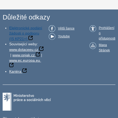
Důležité odkazy
Elektronické podání
Prohlášení
Větší šance
žádosti o podporu
o
Youtube
(IS KP21+)
přístupnosti
Související weby:
Mapa
www.dotaceeu.cz
Stránek
|
www.opjak.cz
|
www.ec.europa.eu
Kariéra