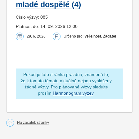
mladé dospělé (4)
Číslo výzvy: 085
Platnost do: 14. 09. 2026 12:00
29. 6. 2026
Určeno pro:
Veřejnost, Žadatel
Pokud je tato stránka prázdná, znamená to,
že k tomuto tématu aktuálně nejsou vyhlášeny
žádné výzvy. Pro plánované výzvy sledujte
prosím
Harmonogram výzev
.
Na začátek stránky