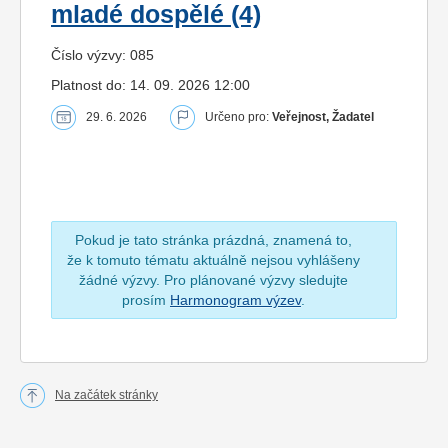
mladé dospělé (4)
Číslo výzvy: 085
Platnost do: 14. 09. 2026 12:00
29. 6. 2026
Určeno pro:
Veřejnost, Žadatel
Pokud je tato stránka prázdná, znamená to,
že k tomuto tématu aktuálně nejsou vyhlášeny
žádné výzvy. Pro plánované výzvy sledujte
prosím
Harmonogram výzev
.
Na začátek stránky