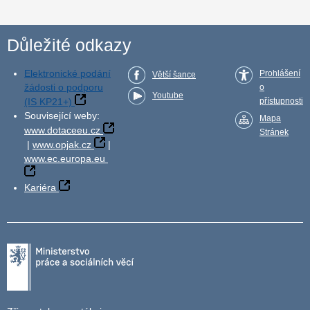
Důležité odkazy
Elektronické podání
Prohlášení
Větší šance
žádosti o podporu
o
Youtube
(IS KP21+)
přístupnosti
Související weby:
Mapa
www.dotaceeu.cz
Stránek
|
www.opjak.cz
|
www.ec.europa.eu
Kariéra