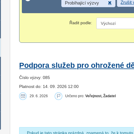
Zrušit
Probíhající výzvy
Řadit podle:
Podpora služeb pro ohrožené dět
Číslo výzvy: 085
Platnost do: 14. 09. 2026 12:00
29. 6. 2026
Určeno pro:
Veřejnost, Žadatel
Pokud je tato stránka prázdná, znamená to, že k tomuto