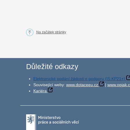
Na začátek stránky
Důležité odkazy
Elektronické podání žádosti o podporu (IS KP21+)
Související weby:
www.dotaceeu.cz
|
www.opjak.c
Kariéra