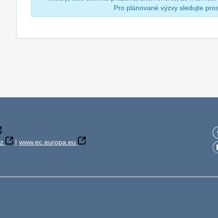
Pro plánované výzvy sledujte pr
z
|
www.ec.europa.eu