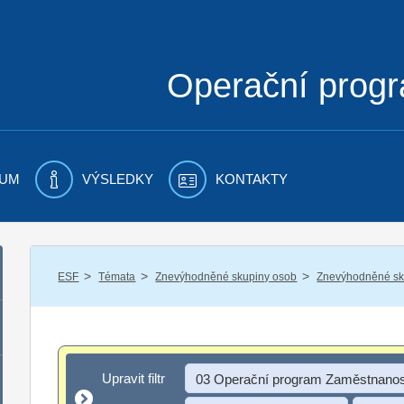
Operační prog
UM
VÝSLEDKY
KONTAKTY
/
/
/
ESF
Témata
Znevýhodněné skupiny osob
Znevýhodněné sku
Upravit filtr
Upravit filtr
03 Operační program Zaměstnanos