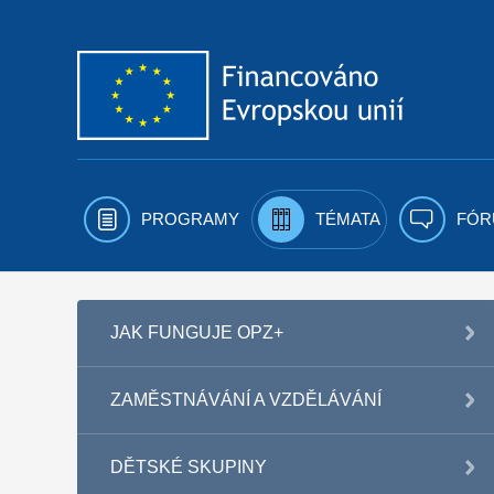
Přejít k obsahu
PROGRAMY
TÉMATA
FÓR
JAK FUNGUJE OPZ+
ZAMĚSTNÁVÁNÍ A VZDĚLÁVÁNÍ
DĚTSKÉ SKUPINY