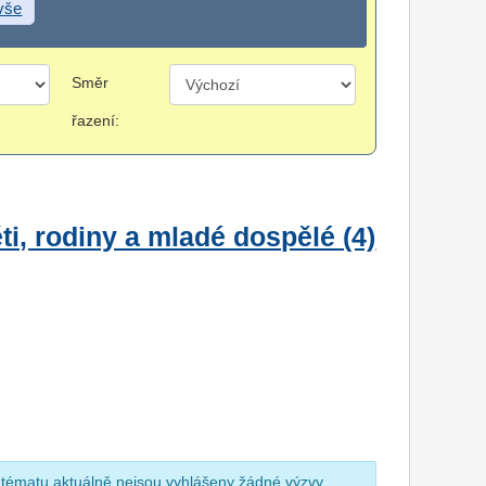
 vše
Směr
řazení:
i, rodiny a mladé dospělé (4)
 tématu aktuálně nejsou vyhlášeny žádné výzvy.