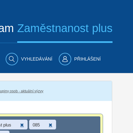
ram
Zaměstnanost plus
VYHLEDÁVÁNÍ
PŘIHLÁŠENÍ
piny osob - aktuální výzvy
t plus
085