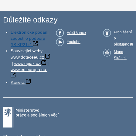
Důležité odkazy
Elektronické podání
Prohlášení
Větší šance
žádosti o podporu
o
Youtube
(IS KP21+)
přístupnosti
Související weby:
Mapa
www.dotaceeu.cz
Stránek
|
www.opjak.cz
|
www.ec.europa.eu
Kariéra