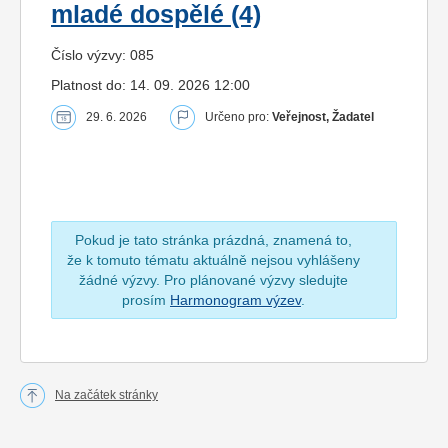
mladé dospělé (4)
Číslo výzvy: 085
Platnost do: 14. 09. 2026 12:00
29. 6. 2026
Určeno pro:
Veřejnost, Žadatel
Pokud je tato stránka prázdná, znamená to,
že k tomuto tématu aktuálně nejsou vyhlášeny
žádné výzvy. Pro plánované výzvy sledujte
prosím
Harmonogram výzev
.
Na začátek stránky