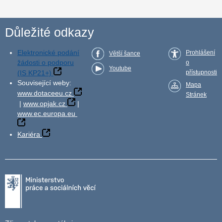
Důležité odkazy
Elektronické podání
Prohlášení
Větší šance
žádosti o podporu
o
Youtube
(IS KP21+)
přístupnosti
Související weby:
Mapa
www.dotaceeu.cz
Stránek
|
www.opjak.cz
|
www.ec.europa.eu
Kariéra