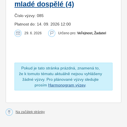
mladé dospělé (4)
Číslo výzvy: 085
Platnost do: 14. 09. 2026 12:00
29. 6. 2026
Určeno pro:
Veřejnost, Žadatel
Pokud je tato stránka prázdná, znamená to,
že k tomuto tématu aktuálně nejsou vyhlášeny
žádné výzvy. Pro plánované výzvy sledujte
prosím
Harmonogram výzev
.
Na začátek stránky