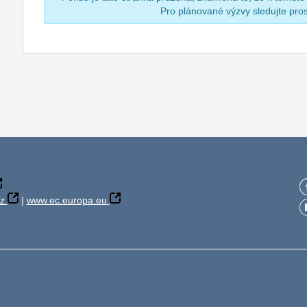
Pro plánované výzvy sledujte pr
z
|
www.ec.europa.eu