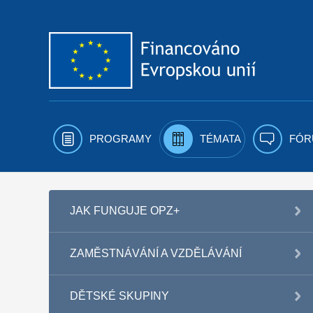
Přejít k obsahu
PROGRAMY
TÉMATA
FÓR
JAK FUNGUJE OPZ+
ZAMĚSTNÁVÁNÍ A VZDĚLÁVÁNÍ
DĚTSKÉ SKUPINY