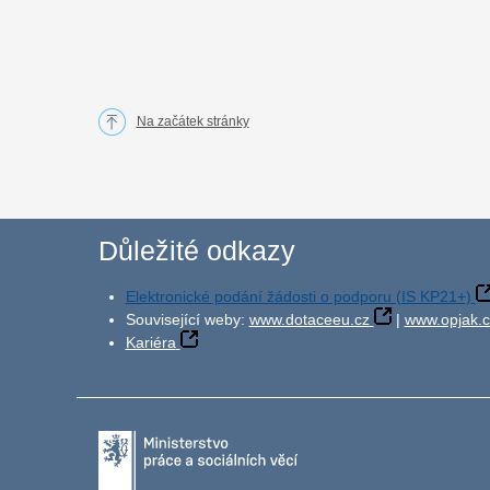
Na začátek stránky
Důležité odkazy
Elektronické podání žádosti o podporu (IS KP21+)
Související weby:
www.dotaceeu.cz
|
www.opjak.c
Kariéra