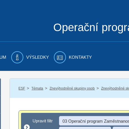
Operační prog
UM
VÝSLEDKY
KONTAKTY
/
/
/
ESF
Témata
Znevýhodněné skupiny osob
Znevýhodněné sku
Upravit filtr
Upravit filtr
03 Operační program Zaměstnanos