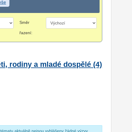
 vše
Směr
řazení:
i, rodiny a mladé dospělé (4)
 tématu aktuálně nejsou vyhlášeny žádné výzvy.