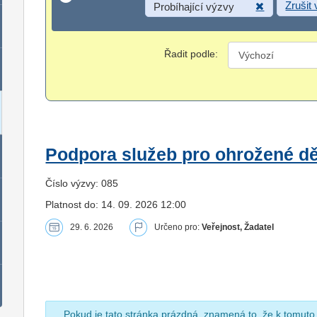
Zrušit
Probíhající výzvy
Řadit podle:
Podpora služeb pro ohrožené dět
Číslo výzvy: 085
Platnost do: 14. 09. 2026 12:00
29. 6. 2026
Určeno pro:
Veřejnost, Žadatel
Pokud je tato stránka prázdná, znamená to, že k tomuto