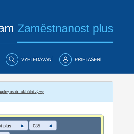
ram
Zaměstnanost plus
VYHLEDÁVÁNÍ
PŘIHLÁŠENÍ
piny osob - aktuální výzvy
t plus
085