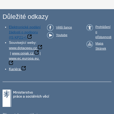
Důležité odkazy
Elektronické podání
Prohlášení
Větší šance
žádosti o podporu
o
Youtube
(IS KP21+)
přístupnosti
Související weby:
Mapa
www.dotaceeu.cz
Stránek
|
www.opjak.cz
|
www.ec.europa.eu
Kariéra