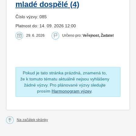
mladé dospělé (4)
Číslo výzvy: 085
Platnost do: 14. 09. 2026 12:00
29. 6. 2026
Určeno pro:
Veřejnost, Žadatel
Pokud je tato stránka prázdná, znamená to,
že k tomuto tématu aktuálně nejsou vyhlášeny
žádné výzvy. Pro plánované výzvy sledujte
prosím
Harmonogram výzev
.
Na začátek stránky