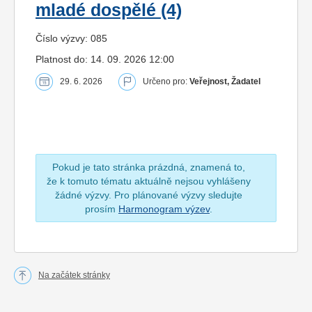
mladé dospělé (4)
Číslo výzvy: 085
Platnost do: 14. 09. 2026 12:00
29. 6. 2026
Určeno pro:
Veřejnost, Žadatel
Pokud je tato stránka prázdná, znamená to,
že k tomuto tématu aktuálně nejsou vyhlášeny
žádné výzvy. Pro plánované výzvy sledujte
prosím
Harmonogram výzev
.
Na začátek stránky