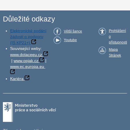
Důležité odkazy
Elektronické podání
Prohlášení
Větší šance
žádosti o podporu
o
Youtube
(IS KP21+)
přístupnosti
Související weby:
Mapa
www.dotaceeu.cz
Stránek
|
www.opjak.cz
|
www.ec.europa.eu
Kariéra