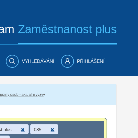
ram
Zaměstnanost plus
VYHLEDÁVÁNÍ
PŘIHLÁŠENÍ
piny osob - aktuální výzvy
t plus
085