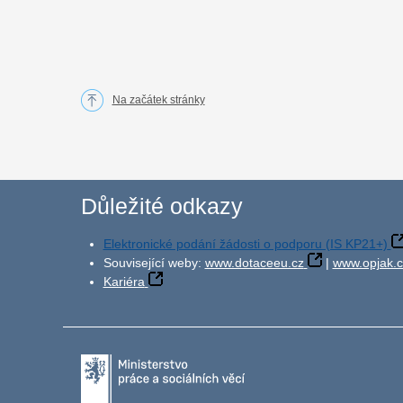
Na začátek stránky
Důležité odkazy
Elektronické podání žádosti o podporu (IS KP21+)
Související weby:
www.dotaceeu.cz
|
www.opjak.c
Kariéra