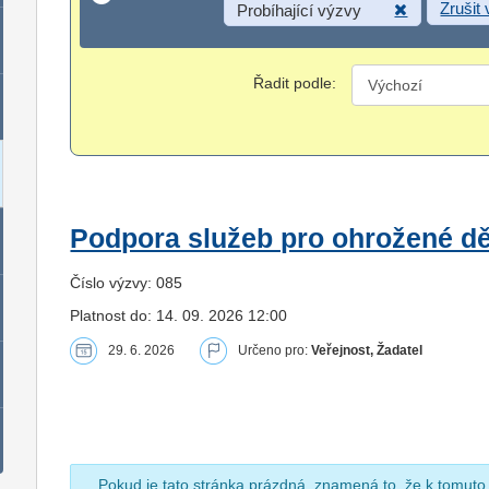
Zrušit
Probíhající výzvy
Řadit podle:
Podpora služeb pro ohrožené dět
Číslo výzvy: 085
Platnost do: 14. 09. 2026 12:00
29. 6. 2026
Určeno pro:
Veřejnost, Žadatel
Pokud je tato stránka prázdná, znamená to, že k tomuto