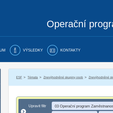
Operační prog
UM
VÝSLEDKY
KONTAKTY
/
/
/
ESF
Témata
Znevýhodněné skupiny osob
Znevýhodněné sku
Upravit filtr
Upravit filtr
03 Operační program Zaměstnanos