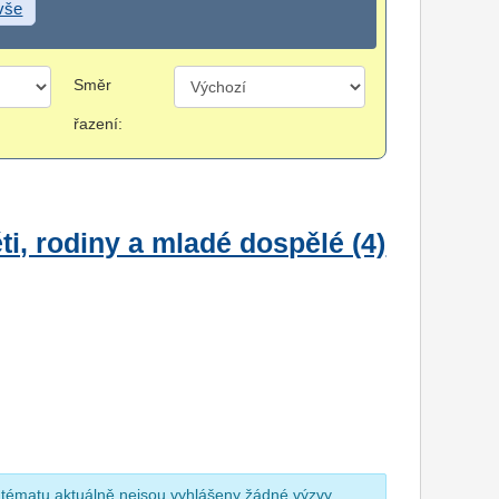
 vše
Směr
řazení:
i, rodiny a mladé dospělé (4)
 tématu aktuálně nejsou vyhlášeny žádné výzvy.