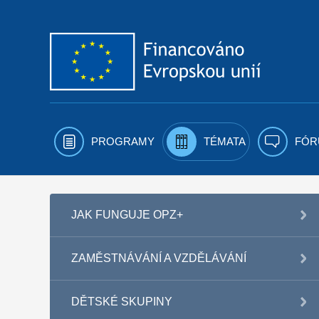
Přejít k obsahu
PROGRAMY
TÉMATA
FÓR
JAK FUNGUJE OPZ+
ZAMĚSTNÁVÁNÍ A VZDĚLÁVÁNÍ
DĚTSKÉ SKUPINY