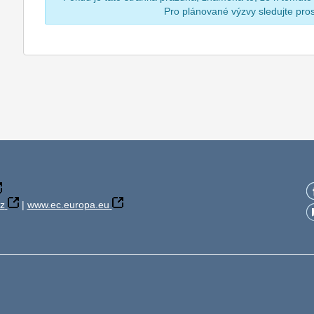
Pro plánované výzvy sledujte pr
z
|
www.ec.europa.eu