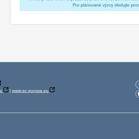
Pro plánované výzvy sledujte pr
z
|
www.ec.europa.eu