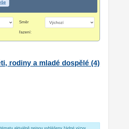
 vše
Směr
řazení:
i, rodiny a mladé dospělé (4)
 tématu aktuálně nejsou vyhlášeny žádné výzvy.