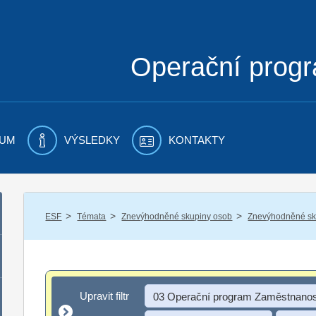
Operační prog
UM
VÝSLEDKY
KONTAKTY
/
/
/
ESF
Témata
Znevýhodněné skupiny osob
Znevýhodněné sku
Upravit filtr
Upravit filtr
03 Operační program Zaměstnanos