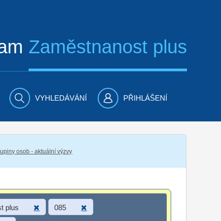
ram
Zaměstnanost plus
VYHLEDÁVÁNÍ
PŘIHLÁŠENÍ
piny osob - aktuální výzvy
t plus
085