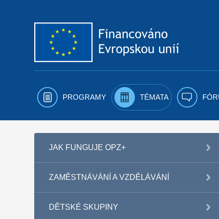
Přejít k obsahu
PROGRAMY
TÉMATA
FÓR
JAK FUNGUJE OPZ+
ZAMĚSTNÁVÁNÍ A VZDĚLÁVÁNÍ
DĚTSKÉ SKUPINY