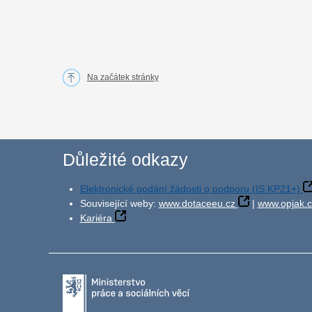
Na začátek stránky
Důležité odkazy
Elektronické podání žádosti o podporu (IS KP21+)
Související weby:
www.dotaceeu.cz
|
www.opjak.c
Kariéra