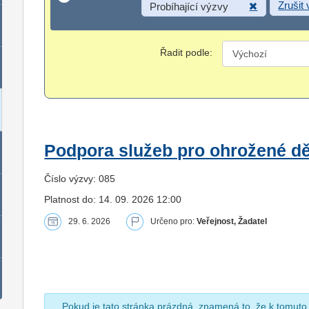
Zrušit
Probíhající výzvy
Řadit podle:
Podpora služeb pro ohrožené dět
Číslo výzvy: 085
Platnost do: 14. 09. 2026 12:00
29. 6. 2026
Určeno pro:
Veřejnost, Žadatel
Pokud je tato stránka prázdná, znamená to, že k tomuto