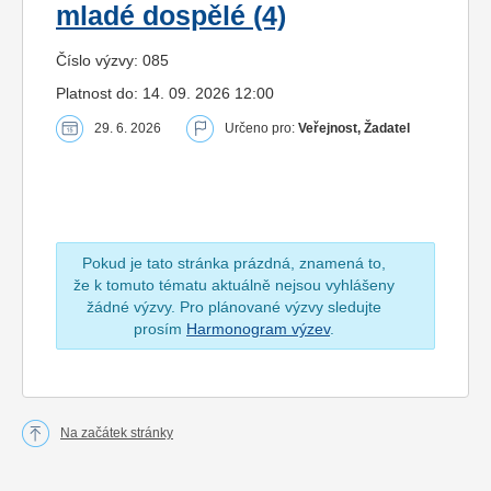
mladé dospělé (4)
Číslo výzvy: 085
Platnost do: 14. 09. 2026 12:00
29. 6. 2026
Určeno pro:
Veřejnost, Žadatel
Pokud je tato stránka prázdná, znamená to,
že k tomuto tématu aktuálně nejsou vyhlášeny
žádné výzvy. Pro plánované výzvy sledujte
prosím
Harmonogram výzev
.
Na začátek stránky