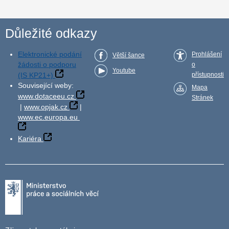
Důležité odkazy
Elektronické podání
Prohlášení
Větší šance
žádosti o podporu
o
Youtube
(IS KP21+)
přístupnosti
Související weby:
Mapa
www.dotaceeu.cz
Stránek
|
www.opjak.cz
|
www.ec.europa.eu
Kariéra