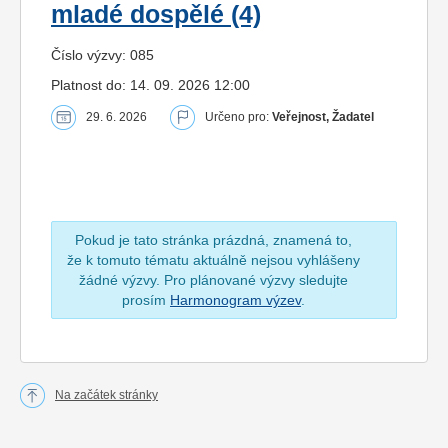
mladé dospělé (4)
Číslo výzvy: 085
Platnost do: 14. 09. 2026 12:00
29. 6. 2026
Určeno pro:
Veřejnost, Žadatel
Pokud je tato stránka prázdná, znamená to,
že k tomuto tématu aktuálně nejsou vyhlášeny
žádné výzvy. Pro plánované výzvy sledujte
prosím
Harmonogram výzev
.
Na začátek stránky