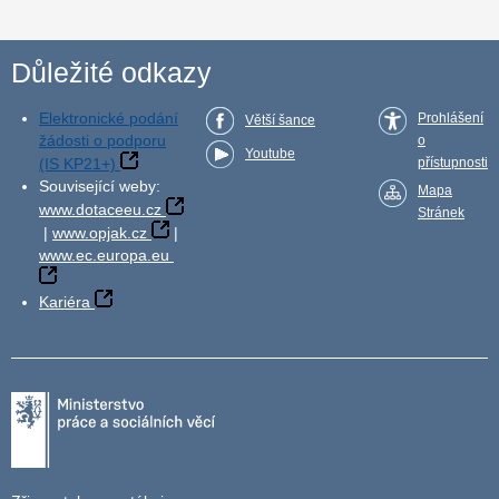
Důležité odkazy
Elektronické podání
Prohlášení
Větší šance
žádosti o podporu
o
Youtube
(IS KP21+)
přístupnosti
Související weby:
Mapa
www.dotaceeu.cz
Stránek
|
www.opjak.cz
|
www.ec.europa.eu
Kariéra