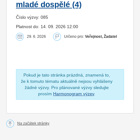
mladé dospělé (4)
Číslo výzvy: 085
Platnost do: 14. 09. 2026 12:00
29. 6. 2026
Určeno pro:
Veřejnost, Žadatel
Pokud je tato stránka prázdná, znamená to,
že k tomuto tématu aktuálně nejsou vyhlášeny
žádné výzvy. Pro plánované výzvy sledujte
prosím
Harmonogram výzev
.
Na začátek stránky