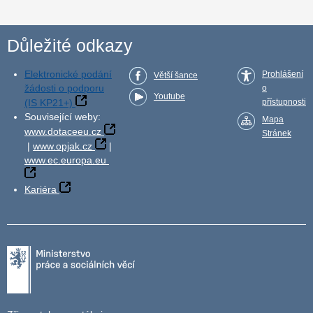
Důležité odkazy
Elektronické podání
Prohlášení
Větší šance
žádosti o podporu
o
Youtube
(IS KP21+)
přístupnosti
Související weby:
Mapa
www.dotaceeu.cz
Stránek
|
www.opjak.cz
|
www.ec.europa.eu
Kariéra