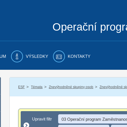
Operační prog
UM
VÝSLEDKY
KONTAKTY
/
/
/
ESF
Témata
Znevýhodněné skupiny osob
Znevýhodněné sku
Upravit filtr
Upravit filtr
03 Operační program Zaměstnanos