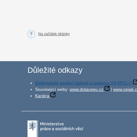
Na začátek stránky
Důležité odkazy
Elektronické podání žádosti o podporu (IS KP21+)
Související weby:
www.dotaceeu.cz
|
www.opjak.c
Kariéra