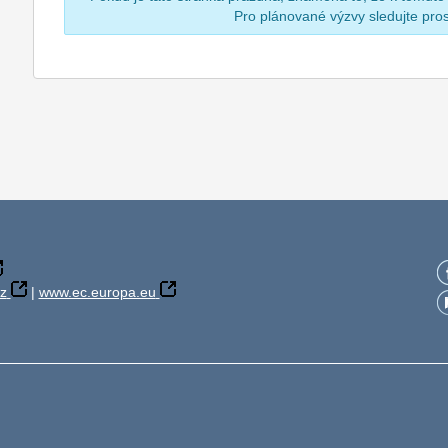
Pro plánované výzvy sledujte pr
z
|
www.ec.europa.eu