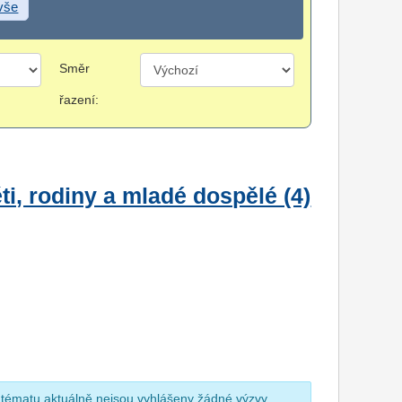
 vše
Směr
řazení:
i, rodiny a mladé dospělé (4)
 tématu aktuálně nejsou vyhlášeny žádné výzvy.