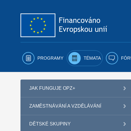
Přejít k obsahu
PROGRAMY
TÉMATA
FÓR
JAK FUNGUJE OPZ+
ZAMĚSTNÁVÁNÍ A VZDĚLÁVÁNÍ
DĚTSKÉ SKUPINY