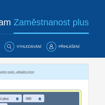
ram
Zaměstnanost plus
VYHLEDÁVÁNÍ
PŘIHLÁŠENÍ
piny osob - aktuální výzvy
t plus
085