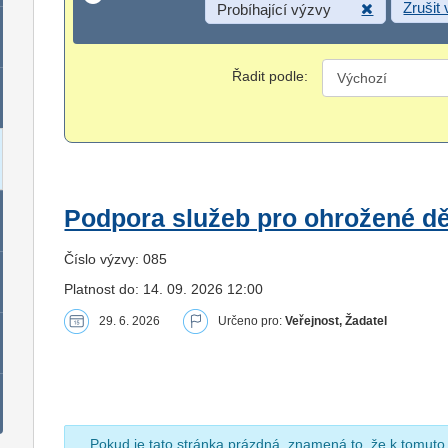
Zrušit
Probíhající výzvy
Řadit podle:
Podpora služeb pro ohrožené dět
Číslo výzvy: 085
Platnost do: 14. 09. 2026 12:00
29. 6. 2026
Určeno pro:
Veřejnost, Žadatel
Pokud je tato stránka prázdná, znamená to, že k tomuto