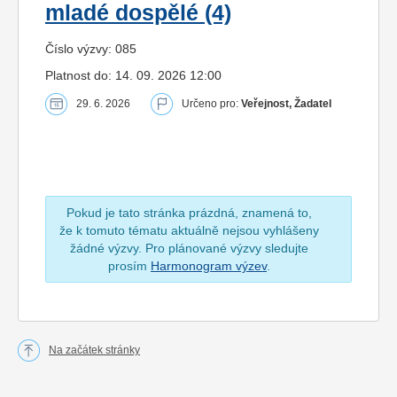
mladé dospělé (4)
Číslo výzvy: 085
Platnost do: 14. 09. 2026 12:00
29. 6. 2026
Určeno pro:
Veřejnost, Žadatel
Pokud je tato stránka prázdná, znamená to,
že k tomuto tématu aktuálně nejsou vyhlášeny
žádné výzvy. Pro plánované výzvy sledujte
prosím
Harmonogram výzev
.
Na začátek stránky