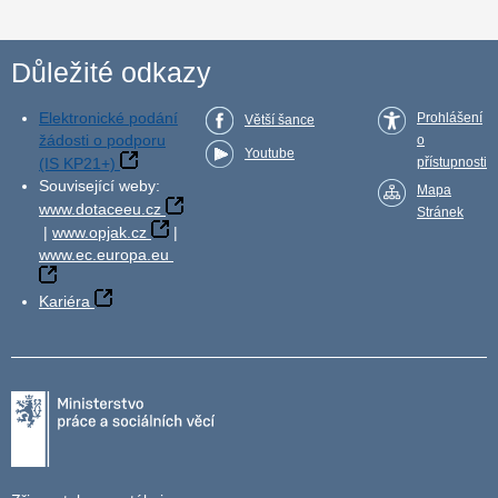
Důležité odkazy
Elektronické podání
Prohlášení
Větší šance
žádosti o podporu
o
Youtube
(IS KP21+)
přístupnosti
Související weby:
Mapa
www.dotaceeu.cz
Stránek
|
www.opjak.cz
|
www.ec.europa.eu
Kariéra