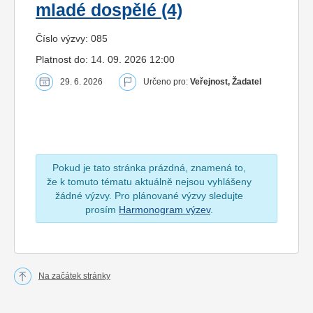
mladé dospělé (4)
Číslo výzvy: 085
Platnost do: 14. 09. 2026 12:00
29. 6. 2026
Určeno pro:
Veřejnost, Žadatel
Pokud je tato stránka prázdná, znamená to,
že k tomuto tématu aktuálně nejsou vyhlášeny
žádné výzvy. Pro plánované výzvy sledujte
prosím
Harmonogram výzev
.
Na začátek stránky