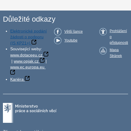
Důležité odkazy
Elektronické podání
Prohlášení
Větší šance
žádosti o podporu
o
Youtube
(IS KP21+)
přístupnosti
Související weby:
Mapa
www.dotaceeu.cz
Stránek
|
www.opjak.cz
|
www.ec.europa.eu
Kariéra