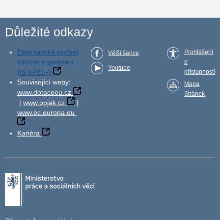
Důležité odkazy
Elektronické podání
Prohlášení
Větší šance
žádosti o podporu
o
Youtube
(IS KP21+)
přístupnosti
Související weby:
Mapa
www.dotaceeu.cz
Stránek
|
www.opjak.cz
|
www.ec.europa.eu
Kariéra