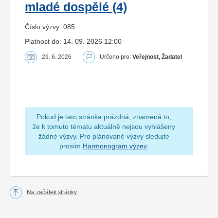
mladé dospělé (4)
Číslo výzvy: 085
Platnost do: 14. 09. 2026 12:00
29. 6. 2026
Určeno pro:
Veřejnost, Žadatel
Pokud je tato stránka prázdná, znamená to,
že k tomuto tématu aktuálně nejsou vyhlášeny
žádné výzvy. Pro plánované výzvy sledujte
prosím
Harmonogram výzev
.
Na začátek stránky