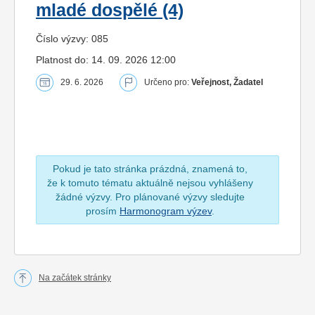
mladé dospělé (4)
Číslo výzvy: 085
Platnost do: 14. 09. 2026 12:00
29. 6. 2026
Určeno pro:
Veřejnost, Žadatel
Pokud je tato stránka prázdná, znamená to,
že k tomuto tématu aktuálně nejsou vyhlášeny
žádné výzvy. Pro plánované výzvy sledujte
prosím
Harmonogram výzev
.
Na začátek stránky