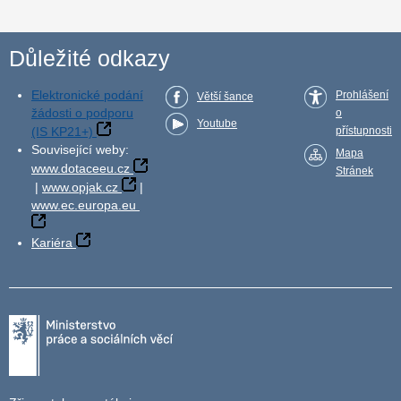
Důležité odkazy
Elektronické podání
Prohlášení
Větší šance
žádosti o podporu
o
Youtube
(IS KP21+)
přístupnosti
Související weby:
Mapa
www.dotaceeu.cz
Stránek
|
www.opjak.cz
|
www.ec.europa.eu
Kariéra