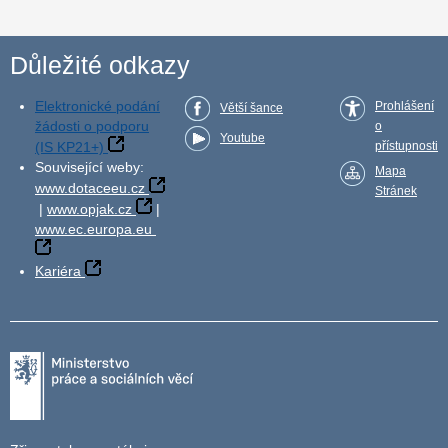
Důležité odkazy
Elektronické podání
Prohlášení
Větší šance
žádosti o podporu
o
Youtube
(IS KP21+)
přístupnosti
Související weby:
Mapa
www.dotaceeu.cz
Stránek
|
www.opjak.cz
|
www.ec.europa.eu
Kariéra