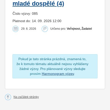
mladé dospělé (4)
Číslo výzvy: 085
Platnost do: 14. 09. 2026 12:00
29. 6. 2026
Určeno pro:
Veřejnost, Žadatel
Pokud je tato stránka prázdná, znamená to,
že k tomuto tématu aktuálně nejsou vyhlášeny
žádné výzvy. Pro plánované výzvy sledujte
prosím
Harmonogram výzev
.
Na začátek stránky