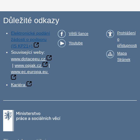
Důležité odkazy
Elektronické podání
Prohlášení
Větší šance
žádosti o podporu
o
Youtube
(IS KP21+)
přístupnosti
Související weby:
Mapa
www.dotaceeu.cz
Stránek
|
www.opjak.cz
|
www.ec.europa.eu
Kariéra