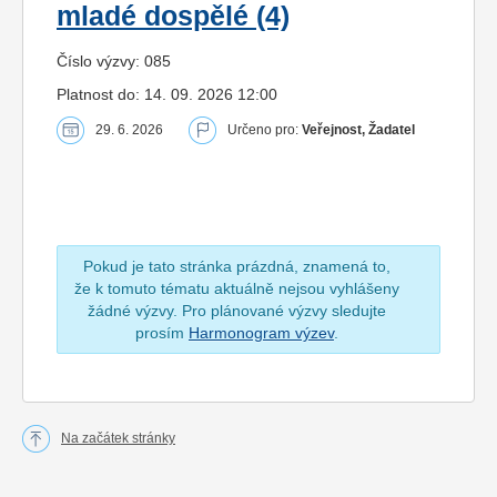
mladé dospělé (4)
Číslo výzvy: 085
Platnost do: 14. 09. 2026 12:00
29. 6. 2026
Určeno pro:
Veřejnost, Žadatel
Pokud je tato stránka prázdná, znamená to,
že k tomuto tématu aktuálně nejsou vyhlášeny
žádné výzvy. Pro plánované výzvy sledujte
prosím
Harmonogram výzev
.
Na začátek stránky