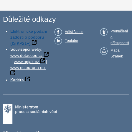
Důležité odkazy
Elektronické podání
Prohlášení
Větší šance
žádosti o podporu
o
Youtube
(IS KP21+)
přístupnosti
Související weby:
Mapa
www.dotaceeu.cz
Stránek
|
www.opjak.cz
|
www.ec.europa.eu
Kariéra