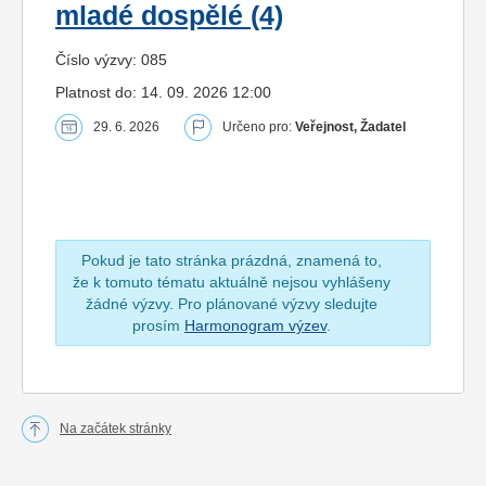
mladé dospělé (4)
Číslo výzvy: 085
Platnost do: 14. 09. 2026 12:00
29. 6. 2026
Určeno pro:
Veřejnost, Žadatel
Pokud je tato stránka prázdná, znamená to,
že k tomuto tématu aktuálně nejsou vyhlášeny
žádné výzvy. Pro plánované výzvy sledujte
prosím
Harmonogram výzev
.
Na začátek stránky