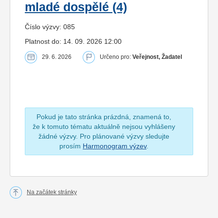
mladé dospělé (4)
Číslo výzvy: 085
Platnost do: 14. 09. 2026 12:00
29. 6. 2026
Určeno pro:
Veřejnost, Žadatel
Pokud je tato stránka prázdná, znamená to,
že k tomuto tématu aktuálně nejsou vyhlášeny
žádné výzvy. Pro plánované výzvy sledujte
prosím
Harmonogram výzev
.
Na začátek stránky