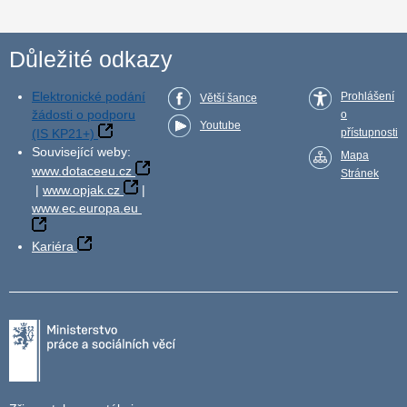
Důležité odkazy
Elektronické podání
Prohlášení
Větší šance
žádosti o podporu
o
Youtube
(IS KP21+)
přístupnosti
Související weby:
Mapa
www.dotaceeu.cz
Stránek
|
www.opjak.cz
|
www.ec.europa.eu
Kariéra