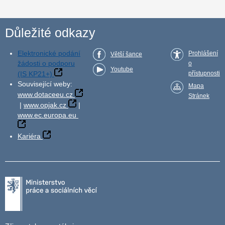
Důležité odkazy
Elektronické podání
Prohlášení
Větší šance
žádosti o podporu
o
Youtube
(IS KP21+)
přístupnosti
Související weby:
Mapa
www.dotaceeu.cz
Stránek
|
www.opjak.cz
|
www.ec.europa.eu
Kariéra