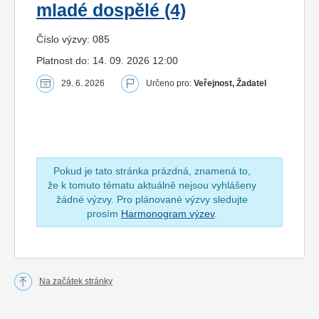
mladé dospělé (4)
Číslo výzvy: 085
Platnost do: 14. 09. 2026 12:00
29. 6. 2026
Určeno pro:
Veřejnost, Žadatel
Pokud je tato stránka prázdná, znamená to,
že k tomuto tématu aktuálně nejsou vyhlášeny
žádné výzvy. Pro plánované výzvy sledujte
prosím
Harmonogram výzev
.
Na začátek stránky