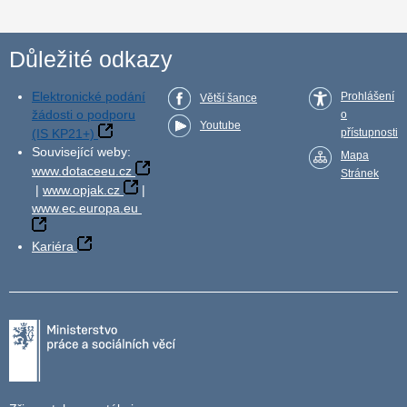
Důležité odkazy
Elektronické podání
Prohlášení
Větší šance
žádosti o podporu
o
Youtube
(IS KP21+)
přístupnosti
Související weby:
Mapa
www.dotaceeu.cz
Stránek
|
www.opjak.cz
|
www.ec.europa.eu
Kariéra