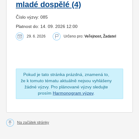
mladé dospělé (4)
Číslo výzvy: 085
Platnost do: 14. 09. 2026 12:00
29. 6. 2026
Určeno pro:
Veřejnost, Žadatel
Pokud je tato stránka prázdná, znamená to,
že k tomuto tématu aktuálně nejsou vyhlášeny
žádné výzvy. Pro plánované výzvy sledujte
prosím
Harmonogram výzev
.
Na začátek stránky