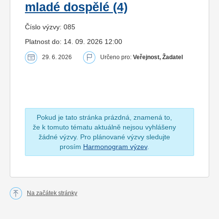
mladé dospělé (4)
Číslo výzvy: 085
Platnost do: 14. 09. 2026 12:00
29. 6. 2026
Určeno pro:
Veřejnost, Žadatel
Pokud je tato stránka prázdná, znamená to,
že k tomuto tématu aktuálně nejsou vyhlášeny
žádné výzvy. Pro plánované výzvy sledujte
prosím
Harmonogram výzev
.
Na začátek stránky