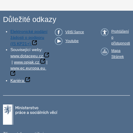
Důležité odkazy
Elektronické podání
Prohlášení
Větší šance
žádosti o podporu
o
Youtube
(IS KP21+)
přístupnosti
Související weby:
Mapa
www.dotaceeu.cz
Stránek
|
www.opjak.cz
|
www.ec.europa.eu
Kariéra