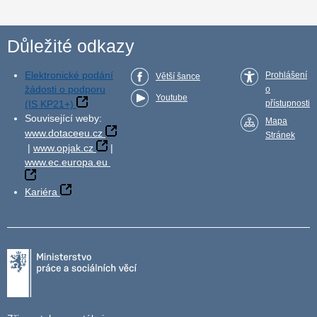
Důležité odkazy
Elektronické podání
Prohlášení
Větší šance
žádosti o podporu
o
Youtube
(IS KP21+)
přístupnosti
Související weby:
Mapa
www.dotaceeu.cz
Stránek
|
www.opjak.cz
|
www.ec.europa.eu
Kariéra