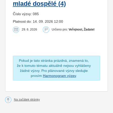
mladé dospělé (4)
Číslo výzvy: 085
Platnost do: 14. 09. 2026 12:00
29. 6. 2026
Určeno pro:
Veřejnost, Žadatel
Pokud je tato stránka prázdná, znamená to,
že k tomuto tématu aktuálně nejsou vyhlášeny
žádné výzvy. Pro plánované výzvy sledujte
prosím
Harmonogram výzev
.
Na začátek stránky