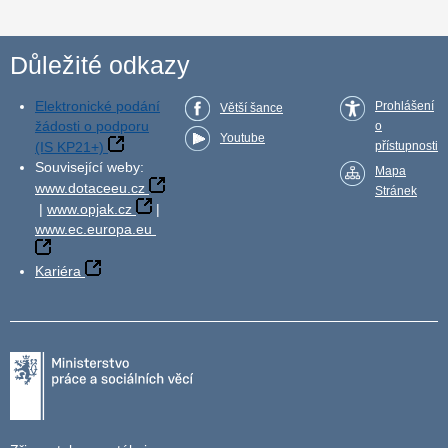
Důležité odkazy
Elektronické podání
Prohlášení
Větší šance
žádosti o podporu
o
Youtube
(IS KP21+)
přístupnosti
Související weby:
Mapa
www.dotaceeu.cz
Stránek
|
www.opjak.cz
|
www.ec.europa.eu
Kariéra