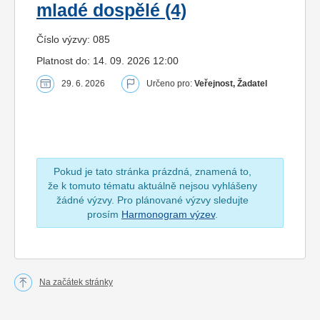
mladé dospělé (4)
Číslo výzvy: 085
Platnost do: 14. 09. 2026 12:00
29. 6. 2026
Určeno pro:
Veřejnost, Žadatel
Pokud je tato stránka prázdná, znamená to,
že k tomuto tématu aktuálně nejsou vyhlášeny
žádné výzvy. Pro plánované výzvy sledujte
prosím
Harmonogram výzev
.
Na začátek stránky