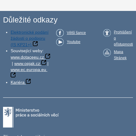
Důležité odkazy
Elektronické podání
Prohlášení
Větší šance
žádosti o podporu
o
Youtube
(IS KP21+)
přístupnosti
Související weby:
Mapa
www.dotaceeu.cz
Stránek
|
www.opjak.cz
|
www.ec.europa.eu
Kariéra