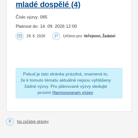
mladé dospělé (4)
Číslo výzvy: 085
Platnost do: 14. 09. 2026 12:00
29. 6. 2026
Určeno pro:
Veřejnost, Žadatel
Pokud je tato stránka prázdná, znamená to,
že k tomuto tématu aktuálně nejsou vyhlášeny
žádné výzvy. Pro plánované výzvy sledujte
prosím
Harmonogram výzev
.
Na začátek stránky