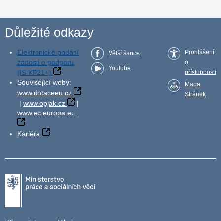
Důležité odkazy
Elektronické podání
Prohlášení
Větší šance
žádosti o podporu
o
Youtube
(IS KP21+)
přístupnosti
Související weby:
Mapa
www.dotaceeu.cz
Stránek
|
www.opjak.cz
|
www.ec.europa.eu
Kariéra