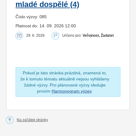
mladé dospělé (4)
Číslo výzvy: 085
Platnost do: 14. 09. 2026 12:00
29. 6. 2026
Určeno pro:
Veřejnost, Žadatel
Pokud je tato stránka prázdná, znamená to,
že k tomuto tématu aktuálně nejsou vyhlášeny
žádné výzvy. Pro plánované výzvy sledujte
prosím
Harmonogram výzev
.
Na začátek stránky