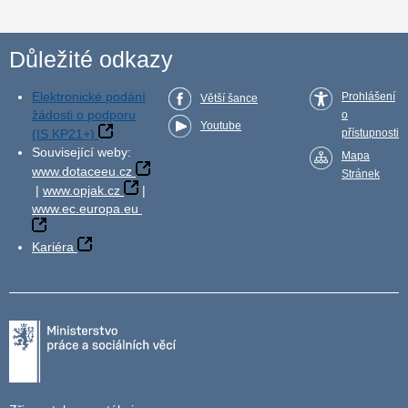
Důležité odkazy
Elektronické podání
Prohlášení
Větší šance
žádosti o podporu
o
Youtube
(IS KP21+)
přístupnosti
Související weby:
Mapa
www.dotaceeu.cz
Stránek
|
www.opjak.cz
|
www.ec.europa.eu
Kariéra