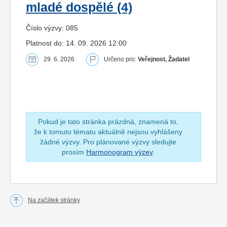
mladé dospělé (4)
Číslo výzvy: 085
Platnost do: 14. 09. 2026 12:00
29. 6. 2026
Určeno pro:
Veřejnost, Žadatel
Pokud je tato stránka prázdná, znamená to,
že k tomuto tématu aktuálně nejsou vyhlášeny
žádné výzvy. Pro plánované výzvy sledujte
prosím
Harmonogram výzev
.
Na začátek stránky