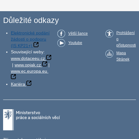
Důležité odkazy
Elektronické podání
Prohlášení
Větší šance
žádosti o podporu
o
Youtube
(IS KP21+)
přístupnosti
Související weby:
Mapa
www.dotaceeu.cz
Stránek
|
www.opjak.cz
|
www.ec.europa.eu
Kariéra