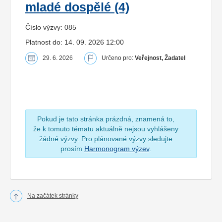
mladé dospělé (4)
Číslo výzvy: 085
Platnost do: 14. 09. 2026 12:00
29. 6. 2026
Určeno pro:
Veřejnost, Žadatel
Pokud je tato stránka prázdná, znamená to,
že k tomuto tématu aktuálně nejsou vyhlášeny
žádné výzvy. Pro plánované výzvy sledujte
prosím
Harmonogram výzev
.
Na začátek stránky