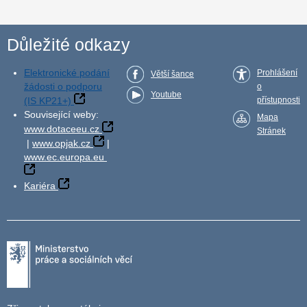
Důležité odkazy
Elektronické podání
Prohlášení
Větší šance
žádosti o podporu
o
Youtube
(IS KP21+)
přístupnosti
Související weby:
Mapa
www.dotaceeu.cz
Stránek
|
www.opjak.cz
|
www.ec.europa.eu
Kariéra