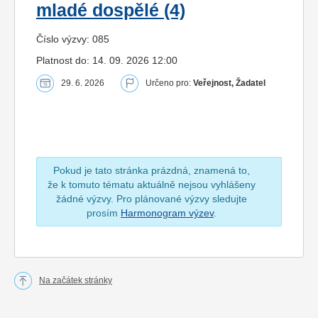
mladé dospělé (4)
Číslo výzvy: 085
Platnost do: 14. 09. 2026 12:00
29. 6. 2026
Určeno pro:
Veřejnost, Žadatel
Pokud je tato stránka prázdná, znamená to,
že k tomuto tématu aktuálně nejsou vyhlášeny
žádné výzvy. Pro plánované výzvy sledujte
prosím
Harmonogram výzev
.
Na začátek stránky