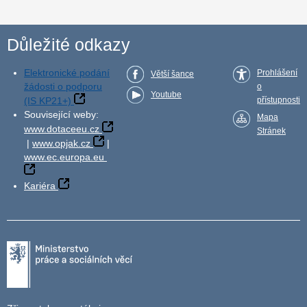
Důležité odkazy
Elektronické podání
Prohlášení
Větší šance
žádosti o podporu
o
Youtube
(IS KP21+)
přístupnosti
Související weby:
Mapa
www.dotaceeu.cz
Stránek
|
www.opjak.cz
|
www.ec.europa.eu
Kariéra