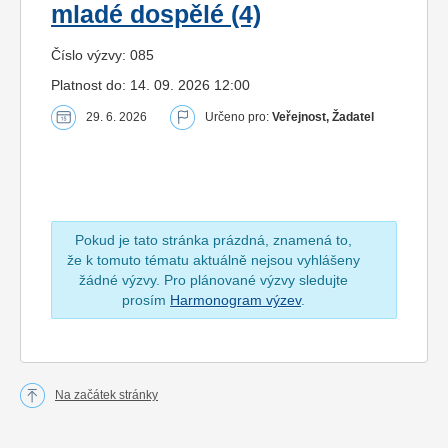
mladé dospělé (4)
Číslo výzvy: 085
Platnost do: 14. 09. 2026 12:00
29. 6. 2026
Určeno pro:
Veřejnost, Žadatel
Pokud je tato stránka prázdná, znamená to,
že k tomuto tématu aktuálně nejsou vyhlášeny
žádné výzvy. Pro plánované výzvy sledujte
prosím
Harmonogram výzev
.
Na začátek stránky