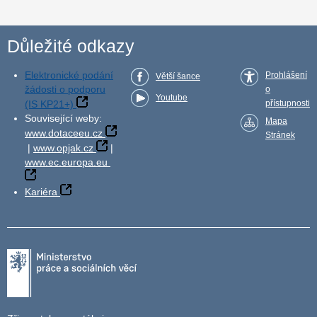
Důležité odkazy
Elektronické podání
Prohlášení
Větší šance
žádosti o podporu
o
Youtube
(IS KP21+)
přístupnosti
Související weby:
Mapa
www.dotaceeu.cz
Stránek
|
www.opjak.cz
|
www.ec.europa.eu
Kariéra