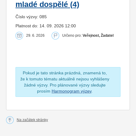
mladé dospělé (4)
Číslo výzvy: 085
Platnost do: 14. 09. 2026 12:00
29. 6. 2026
Určeno pro:
Veřejnost, Žadatel
Pokud je tato stránka prázdná, znamená to,
že k tomuto tématu aktuálně nejsou vyhlášeny
žádné výzvy. Pro plánované výzvy sledujte
prosím
Harmonogram výzev
.
Na začátek stránky